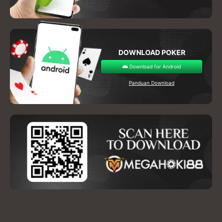
DOWNLOAD POKER
Download for Android
Panduan Download