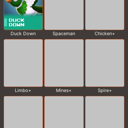
Duck Down
Spaceman
Chicken+
Limbo+
Mines+
Spire+