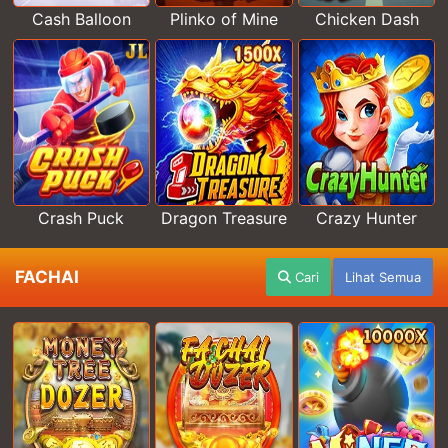
Cash Balloon
Plinko of Mine
Chicken Dash
Crash Puck
Dragon Treasure
Crazy Hunter
FACHAI
Cari
Lihat Semua