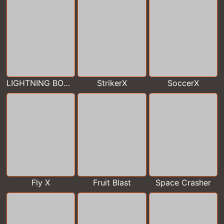
LIGHTNING BOMB
StrikerX
SoccerX
Fly X
Fruit Blast
Space Crasher