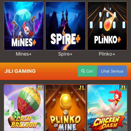
Mines+
Spire+
Plinko+
JILI GAMING
Cari
Lihat Semua